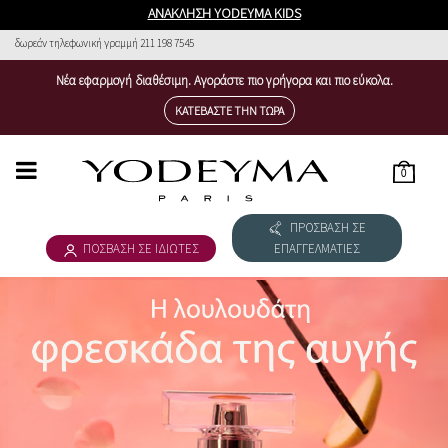
ΑΝΑΚΛΗΣΗ YODEYMA KIDS
δωρεάν τηλεφωνική γραμμή 211 198 7545
Νέα εφαρμογή διαθέσιμη. Αγοράστε πιο γρήγορα και πιο εύκολα.
ΚΑΤΕΒΆΣΤΕ ΤΗΝ ΤΏΡΑ
0
HOME
ΠΡΟΣΒΑΣΗ ΣΕ
ΓΥΝΑΙΚΕΙΑ ΣΥΛΛΟΓΗ
ΠΟΣΒΑΣΗ ΣΕ ΙΔΙΩΤΕΣ
ΕΠΑΓΓΕΛΜΑΤΙΕΣ
ΑΝΔΡΙΚΗ ΣΥΛΛΟΓΗ
ΚΑΤΕΒΆΣΤΕ ΤΟΝ ΚΑΤΆΛΟΓ&OMICRON
THE NICHE COLLECTION
COSMÉTICA