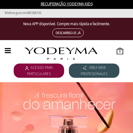
RECUPERAÇÃO YODEYMA KIDS
Telefone gratuito 800 506 031
Nova APP disponível. Compre mais rápida e facilmente.
DESCARREGUE JÁ
0
HOME
ACESSO PARA
ÁREA WEB
COLECÇÃO FEMININA
PARTICULARES
PROFESIONALES
COLECÇÃO MASCULINA
DESCARREGAR CATÁLOGO
COSMÉTICOS
ESSENTIAL COSMETICS