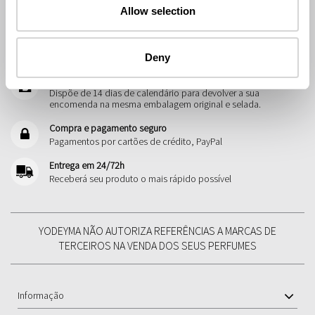
08:00 às 13:00
Allow selection
Envio grátis
Enviaremos os seus produtos sem gastos de envio a partir de
39€.
Deny
Devoluções
Dispõe de 14 dias de calendário para devolver a sua
encomenda na mesma embalagem original e selada.
Compra e pagamento seguro
Pagamentos por cartões de crédito, PayPal
Entrega em 24/72h
Receberá seu produto o mais rápido possível
YODEYMA NÃO AUTORIZA REFERÊNCIAS A MARCAS DE
TERCEIROS NA VENDA DOS SEUS PERFUMES
Informação