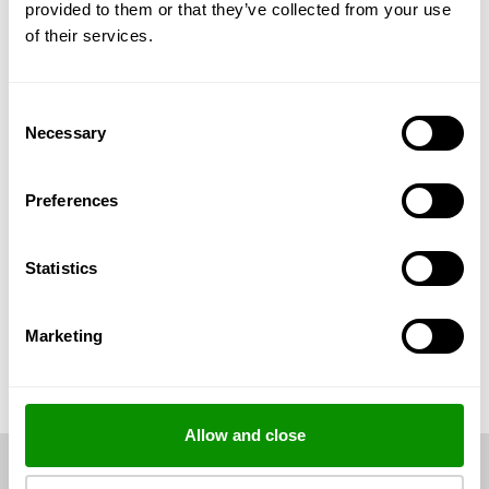
provided to them or that they’ve collected from your use
Os melhores perfumes da temporada
of their services.
Consent
ESCOLHA O TAMANHO
Necessary
Selection
Preferences
Statistics
Marketing
Allow and close
Serviço de atendimento ao cliente
800 506 031 de Segunda a Quinta das 08:00 às 17:00. Sexta das