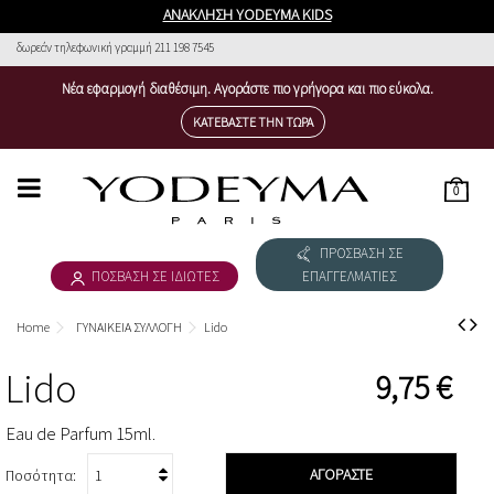
ΑΝΑΚΛΗΣΗ YODEYMA KIDS
δωρεάν τηλεφωνική γραμμή 211 198 7545
Νέα εφαρμογή διαθέσιμη. Αγοράστε πιο γρήγορα και πιο εύκολα.
ΚΑΤΕΒΆΣΤΕ ΤΗΝ ΤΏΡΑ
0
HOME
ΠΡΟΣΒΑΣΗ ΣΕ
ΓΥΝΑΙΚΕΙΑ ΣΥΛΛΟΓΗ
ΠΟΣΒΑΣΗ ΣΕ ΙΔΙΩΤΕΣ
ΕΠΑΓΓΕΛΜΑΤΙΕΣ
ΑΝΔΡΙΚΗ ΣΥΛΛΟΓΗ
Home
ΓΥΝΑΙΚΕΙΑ ΣΥΛΛΟΓΗ
Lido
ΚΑΤΕΒΆΣΤΕ ΤΟΝ ΚΑΤΆΛΟΓ&OMICRON
Lido
9,75 €
THE NICHE COLLECTION
Eau de Parfum 15ml.
COSMÉTICA
ΑΓΟΡΆΣΤΕ
Ποσότητα: