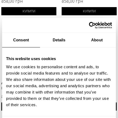
858,00 грн
858,00 грн
КУПИТИ
КУПИТИ
Consent
Details
About
This website uses cookies
We use cookies to personalise content and ads, to
provide social media features and to analyse our traffic.
We also share information about your use of our site with
Agua Fresca
Ambrax
our social media, advertising and analytics partners who
Eau de Parfum 50мл
Eau de Parfum 50мл
may combine it with other information that you’ve
858,00 грн
1 128,00 грн
provided to them or that they’ve collected from your use
of their services.
КУПИТИ
КУПИТИ