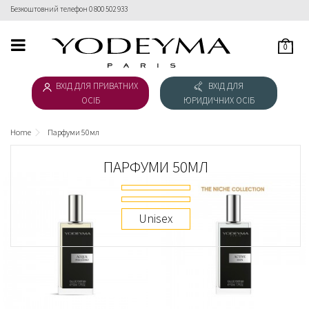
Безкоштовний телефон 0 800 502 933
0
HOME
ВХІД ДЛЯ ПРИВАТНИХ
ВХІД ДЛЯ
ЖІНОЧА КОЛЕКЦІЯ
ОСІБ
ЮРИДИЧНИХ ОСІБ
ЧОЛОВІЧА КОЛЕКЦІЯ
Home
Парфуми 50мл
ВЕБ-ІНСТРУКЦІЯ
ПАРФУМИ 50МЛ
ЗАВАНТАЖИТИ КАТАЛОГ
Unisex