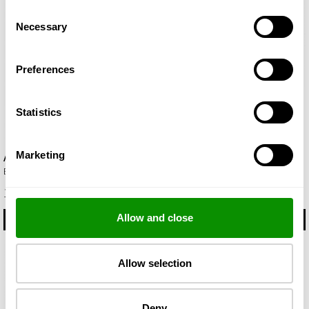
Consent
Necessary
Selection
Preferences
Statistics
Marketing
Amira
Aroma
Eau de Parfum 50мл
Eau de Parfum 50мл
1 128,00 грн
858,00 грн
Allow and close
КУПИТИ
КУПИТИ
Allow selection
Deny