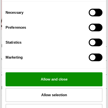
Consent
Necessary
Selection
Preferences
Statistics
+
POPIS
Marketing
+
VONNÉ TÓNY
+
ZLOŽENIE
Allow and close
+
DALŠIE INFORMÁCIE
Allow selection