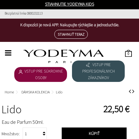
STIAHNUTIE YODEYMA KIDS
Bezplatná linka 0800232113
K dispozícii je nová APP. Nakupujte rýchlejšie a jednoduchšie.
STIAHNUŤ TERAZ
0
HOME
VSTUP PRE
VSTUP PRE SÚKROMNÉ
PROFESIONÁLNYCH
STIAHNUŤ KATALÓG
OSOBY
ZÁKAZNÍKOV
KOZMETIKA
Home
DÁMSKA KOLEKCIA
Lido
ESSENTIAL COSMETICS
Lido
22,50 €
THE NICHE COLLECTION
Eau de Parfum 50ml.
KÚPIŤ
Množstvo: