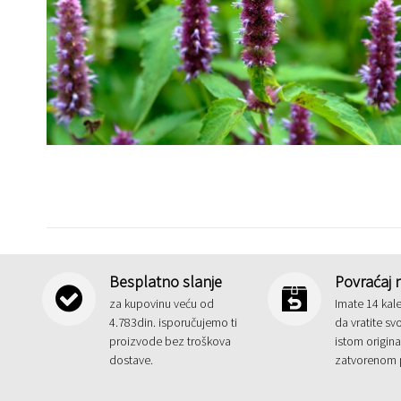
Besplatno slanje
Povraćaj 
za kupovinu veću od
Imate 14 kal
4.783din. isporučujemo ti
da vratite sv
proizvode bez troškova
istom origin
dostave.
zatvorenom 