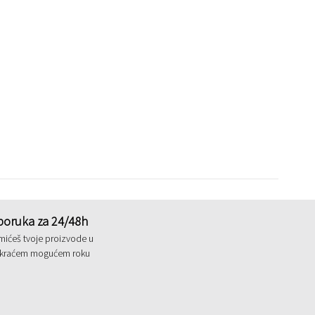
poruka za 24/48h
mićeš tvoje proizvode u
jkraćem mogućem roku