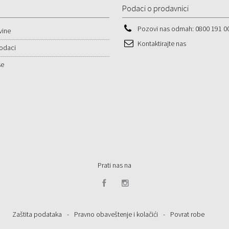
Podaci o prodavnici
Pozovi nas odmah:
0800 191 0
vine
Kontaktirajte nas
podaci
se
Prati nas na
Zaštita podataka
-
Pravno obaveštenje i kolačići
-
Povrat robe