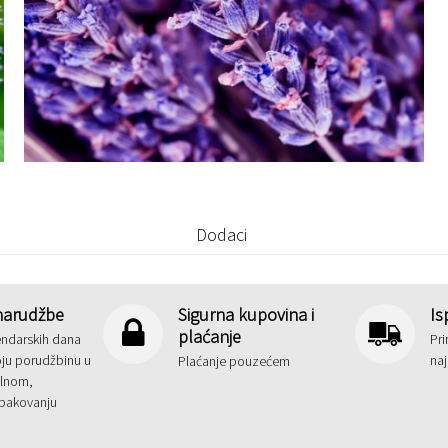
Dodaci
narudžbe
Sigurna kupovina i
Is
plaćanje
endarskih dana
Pri
oju porudžbinu u
na
Plaćanje pouzećem
alnom,
pakovanju