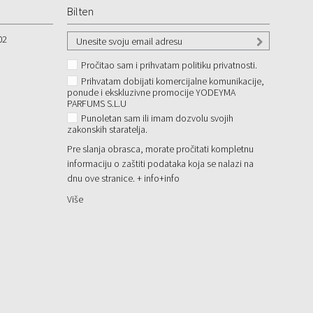
Bilten
02
Pročitao sam i prihvatam politiku privatnosti.
Prihvatam dobijati komercijalne komunikacije,
ponude i ekskluzivne promocije YODEYMA
PARFUMS S.L.U
Punoletan sam ili imam dozvolu svojih
zakonskih staratelja.
Pre slanja obrasca, morate pročitati kompletnu
informaciju o zaštiti podataka koja se nalazi na
dnu ove stranice. + info
+info
Više