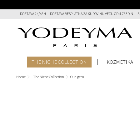
DOSTAVA 24/48H
DOSTAVA BESPLATNA ZA KUPOVINU VEĆU OD 4.783DIN
S
THE NICHE COLLECTION
KOZMETIKA
Home
The Niche Collection
Oud gem