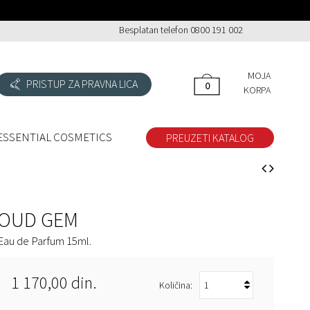
Besplatan telefon 0800 191 002
MOJA
PRISTUP ZA PRAVNA LICA
0
0
KORPA
ESSENTIAL COSMETICS
PREUZETI KATALOG
OUD GEM
Eau de Parfum 15ml.
1 170,00 din.
Količina: