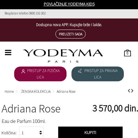
POVLAČENJE YODEYMA KIDS
Besplatan telefon 0800 191 002
Dostupna nova APP. Kupujte brže i lakše.
PREUZETI SADA
0
HOME
PRISTUP ZA FIZIČKA
PRISTUP ZA PRAVNA
ŽENSKA KOLEKCIJA
LICA
LICA
MUŠKA KOLEKCIJA
Home
ŽENSKA KOLEKCIJA
Adriana Rose
KIDS
Adriana Rose
3 570,00 din
PREUZETI KATALOG
Eau de Parfum 100ml.
SLUŽBA ZA KORISNIKE
KUPITI
Količina: