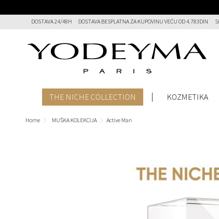
DOSTAVA 24/48H
DOSTAVA BESPLATNA ZA KUPOVINU VEĆU OD 4.783DIN
S
THE NICHE COLLECTION
KOZMETIKA
Home
MUŠKA KOLEKCIJA
Active Man