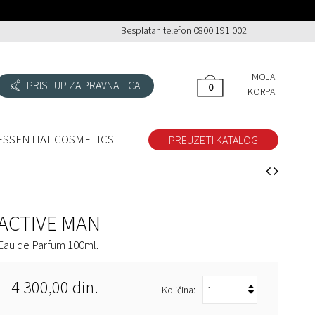
Besplatan telefon 0800 191 002
MOJA
PRISTUP ZA PRAVNA LICA
0
0
KORPA
ESSENTIAL COSMETICS
PREUZETI KATALOG
ACTIVE MAN
Eau de Parfum 100ml.
4 300,00 din.
Količina: