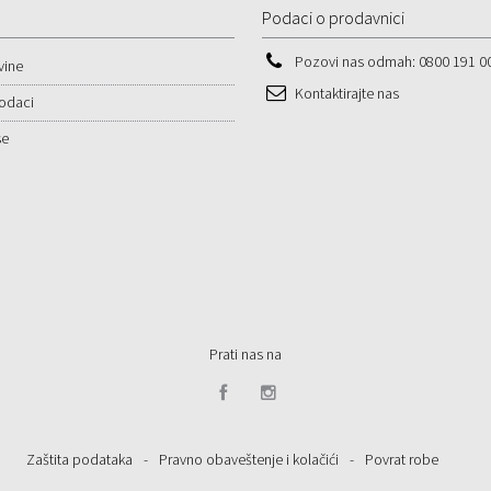
Podaci o prodavnici
Pozovi nas odmah:
0800 191 0
vine
Kontaktirajte nas
podaci
se
Prati nas na
Zaštita podataka
-
Pravno obaveštenje i kolačići
-
Povrat robe