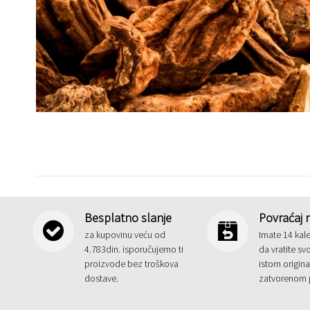
Besplatno slanje
Povraćaj 
za kupovinu veću od
Imate 14 kal
4.783din. isporučujemo ti
da vratite sv
proizvode bez troškova
istom origin
dostave.
zatvorenom 