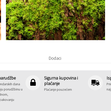
Dodaci
narudžbe
Sigurna kupovina i
Is
plaćanje
endarskih dana
Pri
oju porudžbinu u
na
Plaćanje pouzećem
alnom,
pakovanju