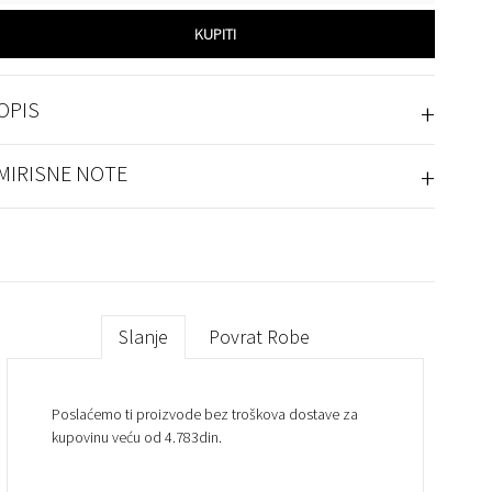
KUPITI
+
OPIS
+
MIRISNE NOTE
Slanje
Povrat Robe
Poslaćemo ti proizvode bez troškova dostave za
kupovinu veću od 4.783din.