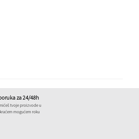
poruka za 24/48h
mićeš tvoje proizvode u
jkraćem mogućem roku