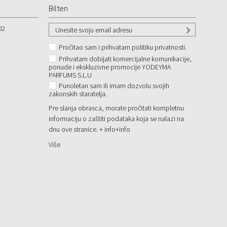
Bilten
02
Pročitao sam i prihvatam politiku privatnosti.
Prihvatam dobijati komercijalne komunikacije,
ponude i ekskluzivne promocije YODEYMA
PARFUMS S.L.U
Punoletan sam ili imam dozvolu svojih
zakonskih staratelja.
Pre slanja obrasca, morate pročitati kompletnu
informaciju o zaštiti podataka koja se nalazi na
dnu ove stranice. + info
+info
Više