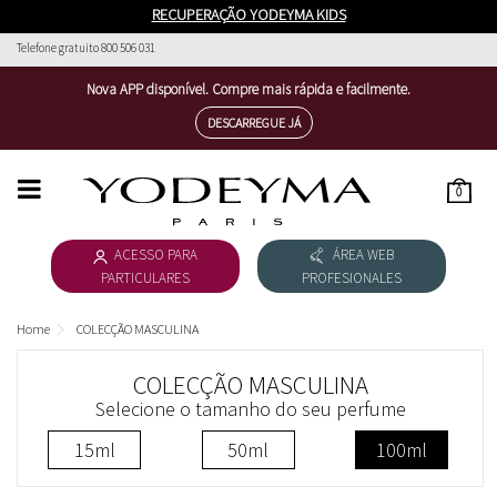
RECUPERAÇÃO YODEYMA KIDS
Telefone gratuito 800 506 031
Nova APP disponível. Compre mais rápida e facilmente.
DESCARREGUE JÁ
0
HOME
ACESSO PARA
ÁREA WEB
COLECÇÃO FEMININA
PARTICULARES
PROFESIONALES
COLECÇÃO MASCULINA
Home
COLECÇÃO MASCULINA
DESCARREGAR CATÁLOGO
COLECÇÃO MASCULINA
Selecione o tamanho do seu perfume
COSMÉTICOS
15ml
50ml
100ml
ESSENTIAL COSMETICS