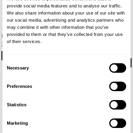
provide social media features and to analyse our traffic.
We also share information about your use of our site with
our social media, advertising and analytics partners who
may combine it with other information that you’ve
provided to them or that they’ve collected from your use
Blue
Beach
of their services.
Eau de Parfum 100ml
29,75 €
29,75 €
COMPRAR
Consent
COMPRAR
Necessary
Selection
Preferences
Statistics
Marketing