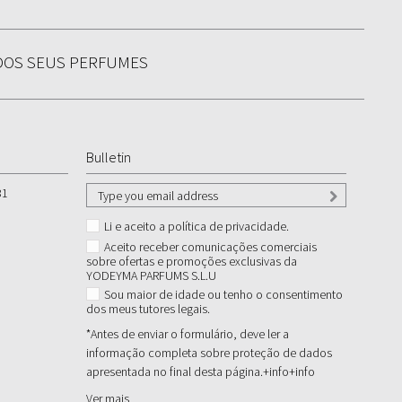
 DOS SEUS PERFUMES
Bulletin
31
Li e aceito a política de privacidade.
Aceito receber comunicações comerciais
sobre ofertas e promoções exclusivas da
YODEYMA PARFUMS S.L.U
Sou maior de idade ou tenho o consentimento
dos meus tutores legais.
*Antes de enviar o formulário, deve ler a
informação completa sobre proteção de dados
apresentada no final desta página.+info
+info
Ver mais