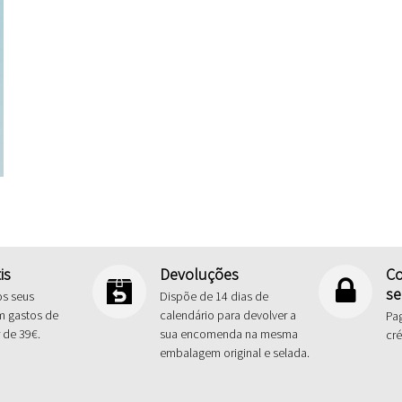
is
Devoluções
Co
se
os seus
Dispõe de 14 dias de
m gastos de
calendário para devolver a
Pa
r de 39€.
sua encomenda na mesma
cré
embalagem original e selada.