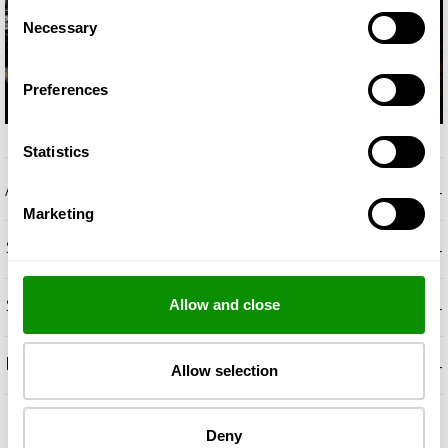
Consent
Necessary
Selection
Preferences
Statistics
+
APRAKSTS
Marketing
+
SMARŽU NOTIS
+
SASTĀVDAĻAS
Allow and close
+
PAPILDU INFORMĀCIJA
Allow selection
Deny