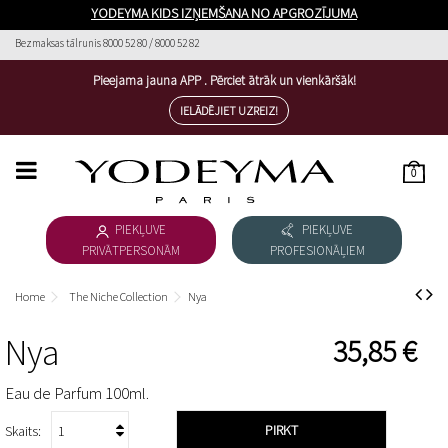
YODEYMA KIDS IZŅEMŠANA NO APGROZĪJUMA
Bezmaksas tālrunis 8000 52 80 / 8000 52 82
Pieejama jauna APP . Pērciet ātrāk un vienkāršāk!
IELĀDĒJIET UZREIZ!
0
HOME
PIEKĻUVE
PIEKĻUVE
SIEVIEŠU PARFĪMI
PRIVĀTPERSONĀM
PROFESIONĀĻIEM
VĪRIEŠU PARFĪMI
Home
The Niche Collection
Nya
LEJUPIELĀDĒT KATALOGU
Nya
35,85 €
KOSMĒTIKA
Eau de Parfum 100ml.
ESSENTIAL COSMETICS
PIRKT
Skaits: