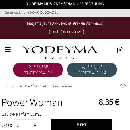
YODEYMA KIDS IZŅEMŠANA NO APGROZĪJUMA
Bezmaksas tālrunis 8000 52 80 / 8000 52 82
Pieejama jauna APP . Pērciet ātrāk un vienkāršāk!
IELĀDĒJIET UZREIZ!
0
HOME
PIEKĻUVE
PIEKĻUVE
SIEVIEŠU PARFĪMI
PRIVĀTPERSONĀM
PROFESIONĀĻIEM
VĪRIEŠU PARFĪMI
Home
MINIPARFĪMI 15ml
Power Woman
LEJUPIELĀDĒT KATALOGU
Power Woman
8,35 €
KOSMĒTIKA
Eau de Parfum 15ml.
ESSENTIAL COSMETICS
PIRKT
Skaits: