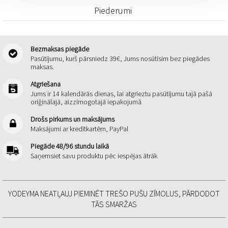
Piederumi
Bezmaksas piegāde
Pasūtījumu, kurš pārsniedz 39€, Jums nosūtīsim bez piegādes
maksas.
Atgriešana
Jums ir 14 kalendārās dienas, lai atgrieztu pasūtījumu tajā pašā
oriģinālajā, aizzīmogotajā iepakojumā
Drošs pirkums un maksājums
Maksājumi ar kredītkartēm, PayPal
Piegāde 48/96 stundu laikā
Saņemsiet savu produktu pēc iespējas ātrāk
YODEYMA NEATĻAUJ PIEMINĒT TREŠO PUŠU ZĪMOLUS, PĀRDODOT
TĀS SMARŽAS