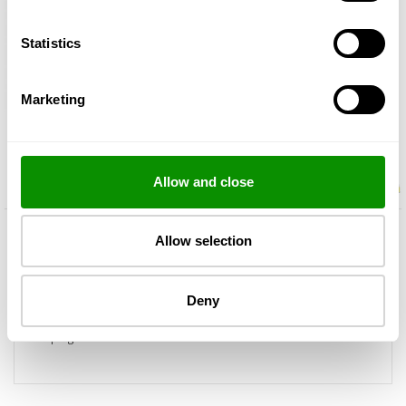
Statistics
Marketing
Allow and close
Allow selection
Piegāde
Preču atgriešana
Deny
Pasūtījumu, kurš pārsniedz 39€, Jums nosūtīsim bez
piegādes maksas.