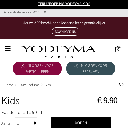
TERUGROEPING YODEYMA KIDS
Gratis klantenservice 0800 316 58
Nieuwe APP beschikbaar. Koop sneller en gemakkelijker.
DOWNLOAD NU
0
HOME
INLOGGEN VOOR
INLOGGEN VOOR
WOMEN´S COLLECTION
PARTICULIEREN
BEDRIJVEN
MEN´S COLLECTION
Home
50ml Parfums
Kids
DOWNLOAD CATALOGUS
Kids
€ 9.90
COSMETICA
Eau de Toilette 50 ml.
ESSENTIAL COSMETICS
KOPEN
Aantal: