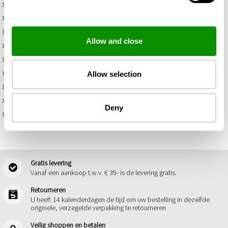
Juridische voorwaarden
Persoonsgegevens
Cookie informatie
Allow and close
Juridische voorwaarden
Officile Communicatie
De Yodeyma-app
Allow selection
Web tutorial
TERUGROEPING YODEYMA KIDS
Deny
Contact
Gratis levering
Vanaf een aankoop t.w.v. € 39- is de levering gratis.
Retourneren
U heeft 14 kalenderdagen de tijd om uw bestelling in dezelfde
originele, verzegelde verpakking te retourneren
Veilig shoppen en betalen