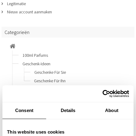
THE NICHE COLLECTION
Legitimatie
Nieuw account aanmaken
THE NICHE COLLECTION
VADERDAG
Categorieën
100ml Parfums
Geschenk-Ideen
Geschenke Für Sie
Geschenke Für Ihn
Vaderdag
Men´S Collection
Women´S Collection
Consent
Details
About
Essentials Voor De Herfst
Kinderen Unisex
This website uses cookies
Miniparfums