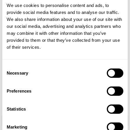
We use cookies to personalise content and ads, to
50ml Parfums
provide social media features and to analyse our traffic.
Perfumes 100ml Pour Femme
We also share information about your use of our site with
Perfumes 100ml Pour Homme
our social media, advertising and analytics partners who
Perfumes 50ml Pour Femme
may combine it with other information that you’ve
Perfumes 50ml Pour Homme
provided to them or that they’ve collected from your use
Perfumes 15ml Pour Femme
of their services.
Perfumes 15ml Pour Homme
Valentines Day
Consent
Alcoholhoudende Handgel
Necessary
Selection
Cosmetica
The Niche Collection
Preferences
Perfumes Mujer
Moederdag
Statistics
Pagina´s
Marketing