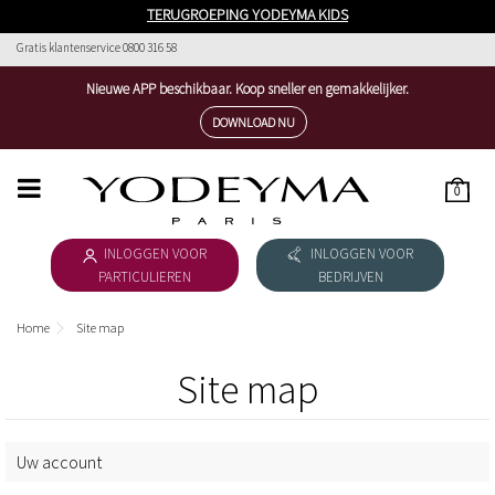
TERUGROEPING YODEYMA KIDS
Gratis klantenservice 0800 316 58
Nieuwe APP beschikbaar. Koop sneller en gemakkelijker.
DOWNLOAD NU
0
HOME
INLOGGEN VOOR
INLOGGEN VOOR
WOMEN´S COLLECTION
PARTICULIEREN
BEDRIJVEN
MEN´S COLLECTION
Home
Site map
DOWNLOAD CATALOGUS
Site map
COSMETICA
ESSENTIAL COSMETICS
Uw account