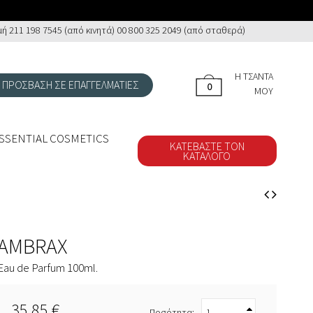
 211 198 7545 (από κινητά) 00 800 325 2049 (από σταθερά)
Η ΤΣΆΝΤΑ
ΠΡΟΣΒΑΣΗ ΣΕ ΕΠΑΓΓΕΛΜΑΤΙΕΣ
0
0
ΜΟΥ
SSENTIAL COSMETICS
ΚΑΤΕΒΆΣΤΕ ΤΟΝ
ΚΑΤΆΛΟΓΟ
AMBRAX
Eau de Parfum 100ml.
35,85 €
Ποσότητα: