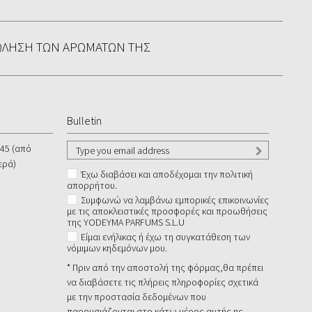
ΏΛΗΣΗ ΤΩΝ ΑΡΩΜΆΤΩΝ ΤΗΣ
Bulletin
545 (από
ερά)
Έχω διαβάσει και αποδέχομαι την πολιτική
απορρήτου.
Συμφωνώ να λαμβάνω εμπορικές επικοινωνίες
με τις αποκλειστικές προσφορές και προωθήσεις
της YODEYMA PARFUMS S.L.U
Είμαι ενήλικας ή έχω τη συγκατάθεση των
νόμιμων κηδεμόνων μου.
* Πριν από την αποστολή της φόρμας,θα πρέπει
να διαβάσετε τις πλήρεις πληροφορίες σχετικά
με την προστασία δεδομένων που
παρουσιάζονται στο κάτω μέρος αυτής ης