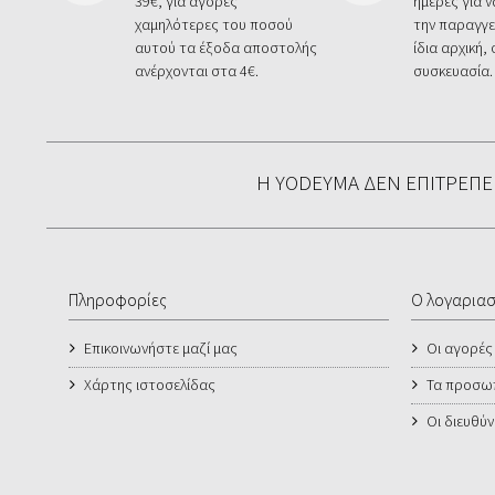
39€, για αγορές
ημέρες για 
χαμηλότερες του ποσού
την παραγγε
αυτού τα έξοδα αποστολής
ίδια αρχική,
ανέρχονται στα 4€.
συσκευασία.
Η YODEYMA ΔΕΝ ΕΠΙΤΡΈΠ
Πληροφορίες
Ο λογαρια
Επικοινωνήστε μαζί μας
Οι αγορές
Χάρτης ιστοσελίδας
Τα προσωπ
Οι διευθύν