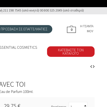
 211 198 7545 (από κινητά) 00 800 325 2049 (από σταθερά)
Η ΤΣΆΝΤΑ
ΠΡΟΣΒΑΣΗ ΣΕ ΕΠΑΓΓΕΛΜΑΤΙΕΣ
0
0
ΜΟΥ
SSENTIAL COSMETICS
ΚΑΤΕΒΆΣΤΕ ΤΟΝ
ΚΑΤΆΛΟΓΟ
AVEC TOI
Eau de Parfum 100ml.
29,75 €
Ποσότητα: