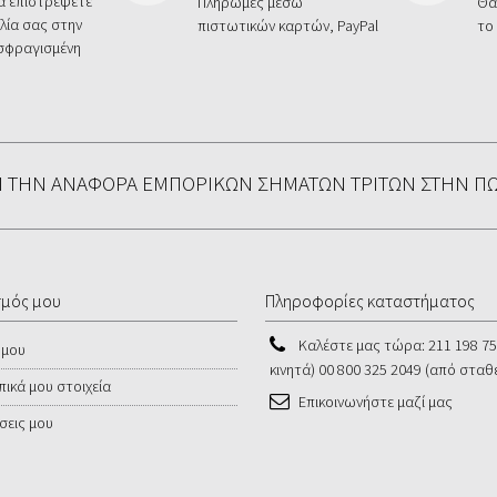
να επιστρέψετε
Πληρωμές μέσω
Θα
λία σας στην
πιστωτικών καρτών, PayPal
το
 σφραγισμένη
ΕΙ ΤΗΝ ΑΝΑΦΟΡΆ ΕΜΠΟΡΙΚΏΝ ΣΗΜΆΤΩΝ ΤΡΊΤΩΝ ΣΤΗΝ Π
σμός μου
Πληροφορίες καταστήματος
Καλέστε μας τώρα:
211 198 7
 μου
κινητά) 00 800 325 2049 (από σταθ
ικά μου στοιχεία
Επικοινωνήστε μαζί μας
σεις μου