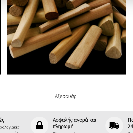
Αξεσουάρ
ές
Ασφαλής αγορά και
Π
πληρωμή
24
ερολογιακές