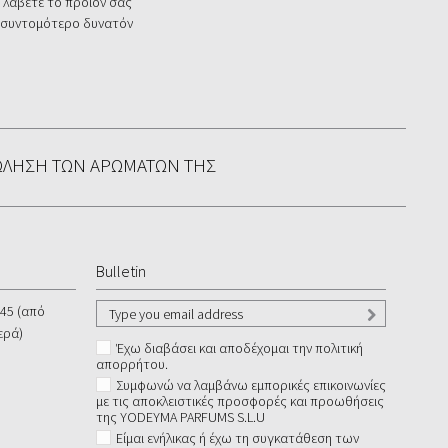
 λάβετε το προϊόν σας
 συντομότερο δυνατόν
ΏΛΗΣΗ ΤΩΝ ΑΡΩΜΆΤΩΝ ΤΗΣ
Bulletin
545 (από
ερά)
Έχω διαβάσει και αποδέχομαι την πολιτική
απορρήτου.
Συμφωνώ να λαμβάνω εμπορικές επικοινωνίες
με τις αποκλειστικές προσφορές και προωθήσεις
της YODEYMA PARFUMS S.L.U
Είμαι ενήλικας ή έχω τη συγκατάθεση των