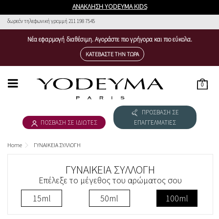
ΑΝΑΚΛΗΣΗ YODEYMA KIDS
δωρεάν τηλεφωνική γραμμή 211 198 7545
Νέα εφαρμογή διαθέσιμη. Αγοράστε πιο γρήγορα και πιο εύκολα.
ΚΑΤΕΒΆΣΤΕ ΤΗΝ ΤΏΡΑ
0
HOME
ΠΡΟΣΒΑΣΗ ΣΕ
ΓΥΝΑΙΚΕΙΑ ΣΥΛΛΟΓΗ
ΠΟΣΒΑΣΗ ΣΕ ΙΔΙΩΤΕΣ
ΕΠΑΓΓΕΛΜΑΤΙΕΣ
ΑΝΔΡΙΚΗ ΣΥΛΛΟΓΗ
Home
ΓΥΝΑΙΚΕΙΑ ΣΥΛΛΟΓΗ
ΚΑΤΕΒΆΣΤΕ ΤΟΝ ΚΑΤΆΛΟΓ&OMICRON
ΓΥΝΑΙΚΕΙΑ ΣΥΛΛΟΓΗ
Επέλεξε το μέγεθος του αρώματος σου
THE NICHE COLLECTION
15ml
50ml
100ml
COSMÉTICA