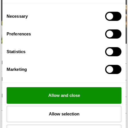
Consent
Necessary
Selection
Preferences
Statistics
+
KIRJELDUS
Marketing
+
HAISTMISNOODID
+
KOOSTISAINED
Allow and close
+
TÄIENDAV TEAVE
Allow selection