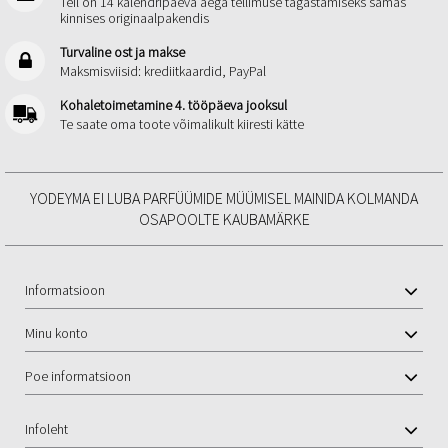
Teil on 14 kalendripäeva aega tellimuse tagastamiseks samas
kinnises originaalpakendis
Turvaline ost ja makse
Maksmisviisid: krediitkaardid, PayPal
Kohaletoimetamine 4. tööpäeva jooksul
Te saate oma toote võimalikult kiiresti kätte
YODEYMA EI LUBA PARFÜÜMIDE MÜÜMISEL MAINIDA KOLMANDA
OSAPOOLTE KAUBAMÄRKE
Informatsioon
Minu konto
Poe informatsioon
Infoleht