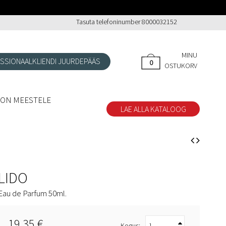
Tasuta telefoninumber 8000032152
MINU
SSIONAALKLIENDI JUURDEPÄÄS
0
0
OSTUKORV
OON MEESTELE
LAE ALLA KATALOOG
LIDO
Eau de Parfum 50ml.
19,35 €
Kogus: