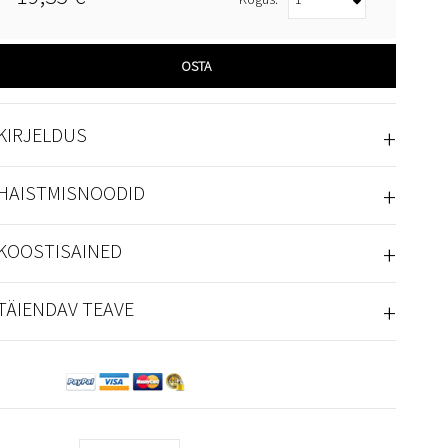
OSTA
+
KIRJELDUS
+
HAISTMISNOODID
+
KOOSTISAINED
+
TÄIENDAV TEAVE