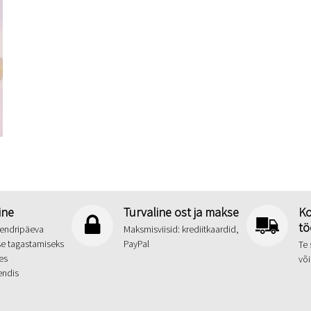
ine
Turvaline ost ja makse
Ko
tö
alendripäeva
Maksmisviisid: krediitkaardid,
se tagastamiseks
PayPal
Te
es
või
endis