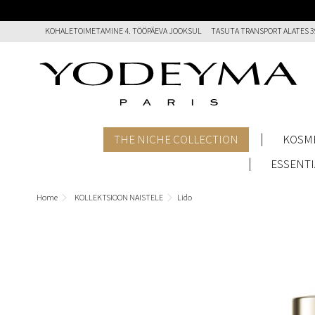
KOHALETOIMETAMINE 4. TÖÖPÄEVA JOOKSUL
TASUTA TRANSPORT ALATES 3
THE NICHE COLLECTION
KOSM
ESSENTI
Home
KOLLEKTSIOON NAISTELE
Lido