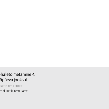
haletoimetamine 4.
öpäeva jooksul
 saate oma toote
malikult kiiresti kätte