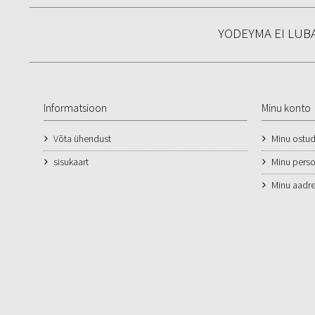
YODEYMA EI LU
Informatsioon
Minu konto
Võta ühendust
Minu ostu
sisukaart
Minu pers
Minu aadre