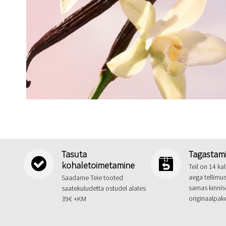
Tasuta
Tagastam
kohaletoimetamine
Teil on 14 k
aega tellimu
Saadame Teie tooted
samas kinnis
saatekuludetta ostudel alates
originaalpak
39€ +KM