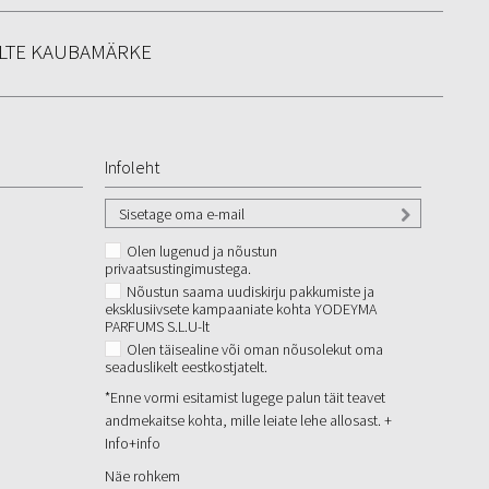
LTE KAUBAMÄRKE
Infoleht
Olen lugenud ja nõustun
privaatsustingimustega.
Nõustun saama uudiskirju pakkumiste ja
eksklusiivsete kampaaniate kohta YODEYMA
PARFUMS S.L.U-lt
Olen täisealine või oman nõusolekut oma
seaduslikelt eestkostjatelt.
*Enne vormi esitamist lugege palun täit teavet
andmekaitse kohta, mille leiate lehe allosast. +
Info
+info
Näe rohkem