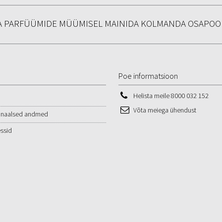
BA PARFÜÜMIDE MÜÜMISEL MAINIDA KOLMANDA OSAPOO
Poe informatsioon
Helista meile
8000 032 152
d
Võta meiega ühendust
onaalsed andmed
ssid