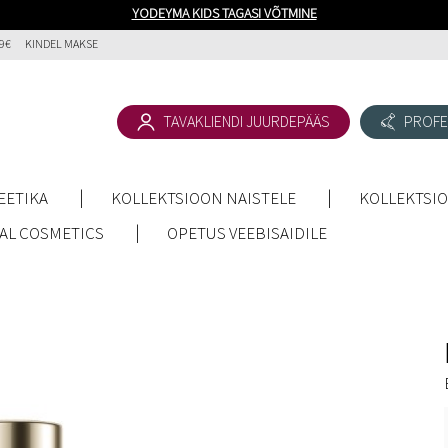
YODEYMA KIDS TAGASI VÕTMINE
9€
KINDEL MAKSE
TAVAKLIENDI JUURDEPÄÄS
PROFE
EETIKA
KOLLEKTSIOON NAISTELE
KOLLEKTSI
AL COSMETICS
OPETUS VEEBISAIDILE