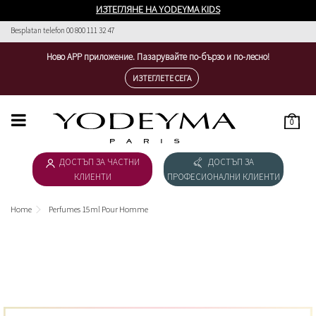
ИЗТЕГЛЯНЕ НА YODEYMA KIDS
Besplatan telefon 00 800 111 32 47
Ново APP приложение. Пазарувайте по-бързо и по-лесно!
ИЗТЕГЛЕТЕ СЕГА
0
HOME
ДОСТЪП ЗА ЧАСТНИ
ДОСТЪП ЗА
ДАМСКА КОЛЕКЦИЯ
КЛИЕНТИ
ПРОФЕСИОНАЛНИ КЛИЕНТИ
МЪЖКА КОЛЕКЦИЯ
Home
Perfumes 15ml Pour Homme
ИЗТЕГЛЯНЕ НА КАТАЛОГ
КОЗМЕТИКА
ESSENTIAL COSMETICS