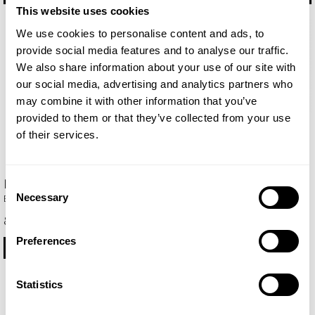
This website uses cookies
We use cookies to personalise content and ads, to
provide social media features and to analyse our traffic.
We also share information about your use of our site with
our social media, advertising and analytics partners who
may combine it with other information that you’ve
provided to them or that they’ve collected from your use
of their services.
Blue
Blue Sand
Consent
Necessary
Eau de Parfum 15ml
Eau de Parfum 15ml
Selection
8,35 €
9,76 €
Preferences
КУПИ
ПОВЕЧЕ
Statistics