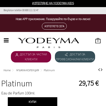
ИЗТЕГЛЯНЕ НА YODEYMA KIDS
Besplatan telefon 00 800 111 32 47
Ново APP приложение. Пазарувайте по-бързо и по-лесно!
ИЗТЕГЛЕТЕ СЕГА
0
HOME
ДОСТЪП ЗА ЧАСТНИ
ДОСТЪП ЗА
ДАМСКА КОЛЕКЦИЯ
КЛИЕНТИ
ПРОФЕСИОНАЛНИ КЛИЕНТИ
МЪЖКА КОЛЕКЦИЯ
Home
МЪЖКА КОЛЕКЦИЯ
Platinum
ИЗТЕГЛЯНЕ НА КАТАЛОГ
Platinum
29,75 €
КОЗМЕТИКА
Eau de Parfum 100ml.
ESSENTIAL COSMETICS
КУПИ