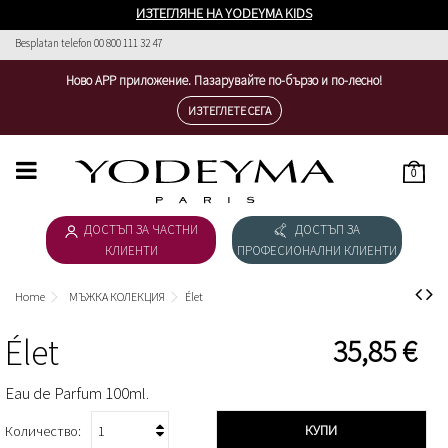
ИЗТЕГЛЯНЕ НА YODEYMA KIDS
Besplatan telefon 00 800 111 32 47
Ново APP приложение. Пазарувайте по-бързо и по-лесно!
ИЗТЕГЛЕТЕ СЕГА
0
HOME
ДОСТЪП ЗА ЧАСТНИ
ДОСТЪП ЗА
ДАМСКА КОЛЕКЦИЯ
КЛИЕНТИ
ПРОФЕСИОНАЛНИ КЛИЕНТИ
МЪЖКА КОЛЕКЦИЯ
Home
МЪЖКА КОЛЕКЦИЯ
Élet
ИЗТЕГЛЯНЕ НА КАТАЛОГ
Élet
35,85 €
КОЗМЕТИКА
Eau de Parfum 100ml.
ESSENTIAL COSMETICS
КУПИ
Количество: