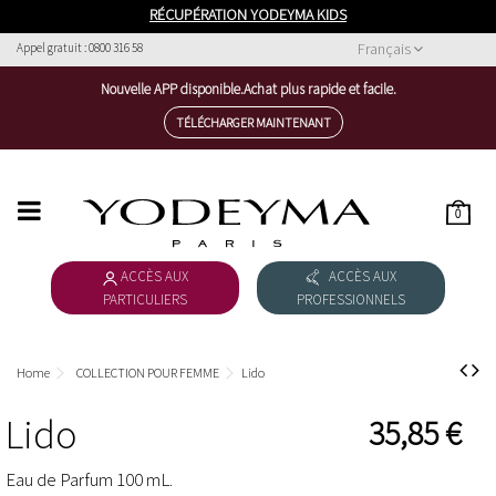
RÉCUPÉRATION YODEYMA KIDS
Français
Appel gratuit : 0800 316 58
Nouvelle APP disponible.Achat plus rapide et facile.
TÉLÉCHARGER MAINTENANT
0
HOME
​ACCÈS AUX
ACCÈS AUX
COLLECTION POUR FEMME
PARTICULIERS
PROFESSIONNELS
COLLECTION POUR HOMME
Home
COLLECTION POUR FEMME
Lido
TÉLÉCHARGER LE CATALOGUE
Lido
35,85 €
THE NICHE COLLECTION
Eau de Parfum 100 mL.
FÊTE DES PÈRES