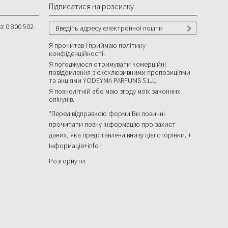
Підписатися на розсилку
з:
0 800 502
Я прочитав і приймаю політику
конфіденційності.
Я погоджуюся отримувати комерційні
повідомлення з ексклюзивними пропозиціями
та акціями YODEYMA PARFUMS S.L.U
Я повнолітній або маю згоду моїх законних
опікунів.
*Перед відправкою форми Ви повинні
прочитати повну інформацію про захист
даних, яка представлена ​​внизу цієї сторінки. +
Інформація
+info
Розгорнути