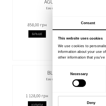
AGUA FRESCA
Eau de Parfum 50мл
Consent
858,00 грн
БІЛЬШЕ
This website uses cookies
We use cookies to personalis
information about your use of
other information that you’ve
Consent
BLUE SAND
Necessary
Selection
Eau de Parfum 50мл
1 128,00 грн
Deny
КУПИТИ