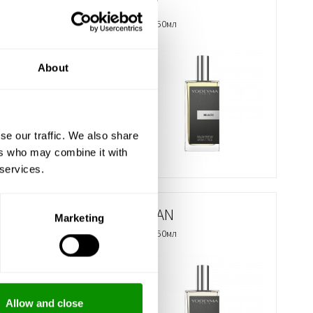
BEACH
Eau de Parfum 50мл
About
858,00 грн
БІЛЬШЕ
se our traffic. We also share
ers who may combine it with
 services.
CARIBBEAN
Marketing
Eau de Parfum 50мл
858,00 грн
Allow and close
БІЛЬШЕ