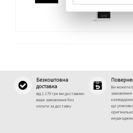
Безкоштовна
Поверне
доставка
Ви можете 
замовлення 
від 1.179 грн ми доставимо
календарних
ваше замовлення без
що упаковка
оплати за доставку
оригінальн
неушкодже