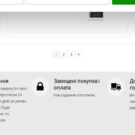
1
2
3
ння
Захищені покупка і
До
оплата
г
повернути своє
протягом 14
Hакладеним платежем.
Ви
 днів за умови,
за
 буде
шв
ою та
ною