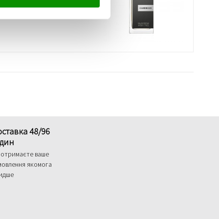
ставка 48/96
один
 отримаєте ваше
мовлення якомога
идше