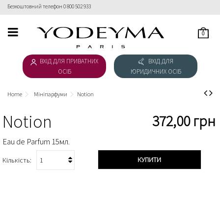
Безкоштовний телефон 0 800 502 933
0
HOME
ВХІД ДЛЯ ПРИВАТНИХ
ВХІД ДЛЯ
ЖІНОЧА КОЛЕКЦІЯ
ОСІБ
ЮРИДИЧНИХ ОСІБ
ЧОЛОВІЧА КОЛЕКЦІЯ
Home
Мініпарфуми
Notion
ВЕБ-ІНСТРУКЦІЯ
Notion
372,00 грн
ЗАВАНТАЖИТИ КАТАЛОГ
Eau de Parfum 15мл.
КУПИТИ
Кількість: