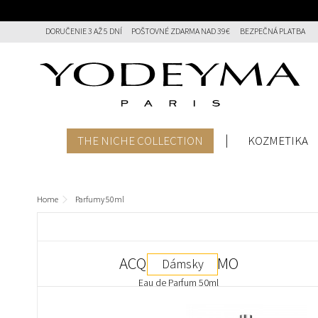
DORUČENIE 3 AŽ 5 DNÍ
POŠTOVNÉ ZDARMA NAD 39€
BEZPEČNÁ PLATBA
THE NICHE COLLECTION
KOZMETIKA
Home
Parfumy 50ml
ACQUA PER UOMO
Dámsky
Eau de Parfum 50ml