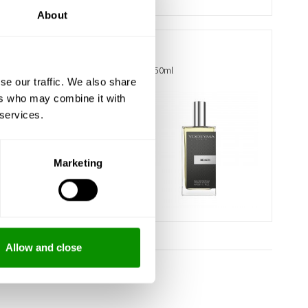
About
BEACH
Eau de Parfum 50ml
se our traffic. We also share
ers who may combine it with
 services.
19,00 €
KÚPIŤ
Marketing
Allow and close