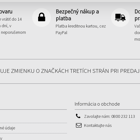
tovaru
Bezpečný nákup a
Do
platba
pr
 vrátiť do 14
 dní, v
Platba kreditnou kartou, cez
Va
 neporušenom
PayPal
do
mo
JE ZMIENKU O ZNAČKÁCH TRETÍCH STRÁN PRI PREDAJ
Informácia o obchode
Zavolajte nám:
0800 232 113
Kontaktujte nás
né údaje
sy