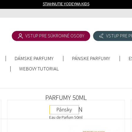
STIAHNUTIE YODEYMA KIDS
VSTUP PRE SÚKROMNÉ OSOBY
VSTUP PRE P
DÁMSKE PARFUMY
PÁNSKE PARFUMY
E
WEBOVY TUTORIAL
PARFUMY 50ML
ACTIVE MAN
Pánsky
Eau de Parfum 50ml