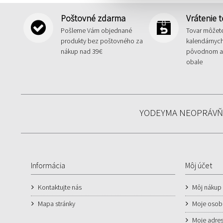
Poštovné zdarma
Vrátenie 
Pošleme Vám objednané
Tovar môžete
produkty bez poštovného za
kalendárnych
nákup nad 39€
pôvodnom a
obale
YODEYMA NEOPRÁVŇU
Informácia
Môj účet
Kontaktujte nás
Môj nákup
Mapa stránky
Moje osob
Moje adre