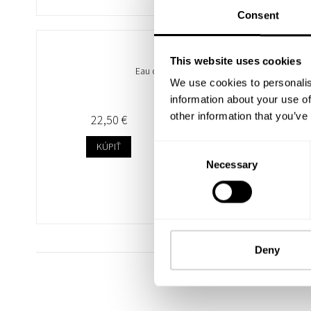
Consent
AMIRA
This website uses cookies
Eau de Parfum 50ml
We use cookies to personalis
information about your use of
other information that you’ve
22,50 €
KÚPIŤ
Consent
Necessary
Selection
Deny