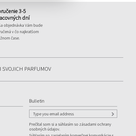
ručenie 3-5
acovných dní
ša objednávka Vám bude
ručená v čo najkratšom
žnom čase.
I SVOJICH PARFUMOV
Bulletin
Prečítal som si a súhlasím so zásadami ochrany
osobných údajov.
Súhlasím so zasielaním komerčnej komunikácie s