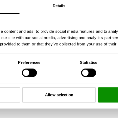
Details
AROMA
Eau de Parfum 50ml
e content and ads, to provide social media features and to analy
 our site with our social media, advertising and analytics partn
 provided to them or that they’ve collected from your use of their
19,00 €
KÚPIŤ
Preferences
Statistics
Allow selection
1
2
3
...
8