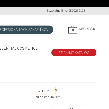
Bezplatná linka 0800232113
MÔJ KOŠÍK
ROFESIONÁLNYCH ZÁKAZNÍKOV
0
0
SSENTIAL COSMETICS
STIAHNUŤ KATALÓG
ADRIANA
Unisex
Eau de Parfum 50ml