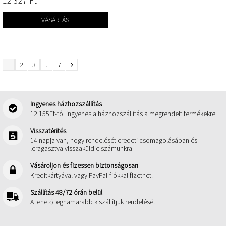
12 327 Ft‎
VÁSÁRLÁS
1
2
3
...
7
Ingyenes házhozszállítás
12.155Ft-tól ingyenes a házhozszállítás a megrendelt termékekre.
Visszatérités
14 napja van, hogy rendelését eredeti csomagolásában és
leragasztva visszaküldje számunkra
Vásároljon és fizessen biztonságosan
Kreditkártyával vagy PayPal-fiókkal fizethet.
Szállítás 48/72 órán belül
A lehető leghamarabb kiszállítjuk rendelését