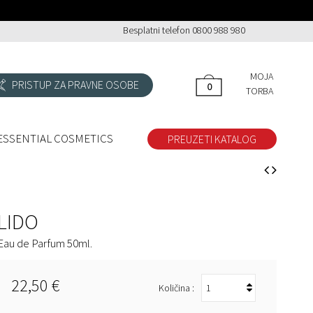
Besplatni telefon 0800 988 980
MOJA
PRISTUP ZA PRAVNE OSOBE
0
0
TORBA
ESSENTIAL COSMETICS
PREUZETI KATALOG
LIDO
Eau de Parfum 50ml.
22,50 €
Količina :