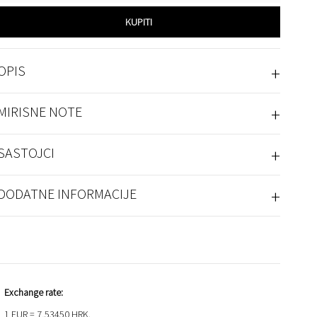
KUPITI
+
OPIS
+
MIRISNE NOTE
+
SASTOJCI
+
DODATNE INFORMACIJE
Exchange rate:
1 EUR = 7,53450 HRK.