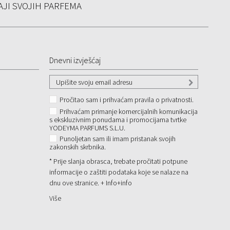
JI SVOJIH PARFEMA
Dnevni izvješćaj
Pročitao sam i prihvaćam pravila o privatnosti.
Prihvaćam primanje komercijalnih komunikacija
s ekskluzivnim ponudama i promocijama tvrtke
YODEYMA PARFUMS S.L.U.
Punoljetan sam ili imam pristanak svojih
zakonskih skrbnika.
* Prije slanja obrasca, trebate pročitati potpune
informacije o zaštiti podataka koje se nalaze na
dnu ove stranice. + Info
+info
Više