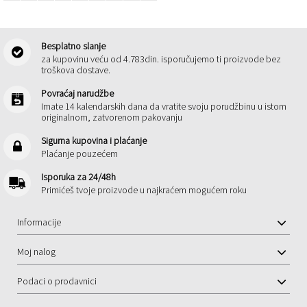
Besplatno slanje
za kupovinu veću od 4.783din. isporučujemo ti proizvode bez
troškova dostave.
Povraćaj narudžbe
Imate 14 kalendarskih dana da vratite svoju porudžbinu u istom
originalnom, zatvorenom pakovanju
Sigurna kupovina i plaćanje
Plaćanje pouzećem
Isporuka za 24/48h
Primićeš tvoje proizvode u najkraćem mogućem roku
Informacije
Moj nalog
Podaci o prodavnici