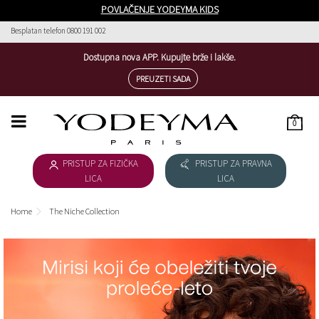
POVLAČENJE YODEYMA KIDS
Besplatan telefon 0800 191 002
Dostupna nova APP. Kupujte brže i lakše.
PREUZETI SADA
0
HOME
PRISTUP ZA FIZIČKA
PRISTUP ZA PRAVNA
ŽENSKA KOLEKCIJA
LICA
LICA
MUŠKA KOLEKCIJA
Home
The Niche Collection
KIDS
PREUZETI KATALOG
SLUŽBA ZA KORISNIKE