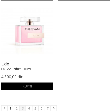
Lido
Eau de Parfum 100ml
4 300,00 din.
KUPITI
1
2
3
4
5
6
7