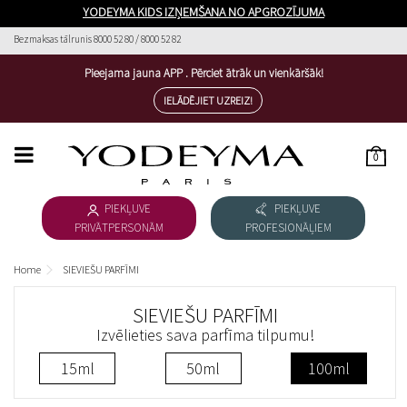
YODEYMA KIDS IZŅEMŠANA NO APGROZĪJUMA
Bezmaksas tālrunis 8000 52 80 / 8000 52 82
Pieejama jauna APP . Pērciet ātrāk un vienkāršāk!
IELĀDĒJIET UZREIZ!
0
HOME
PIEKĻUVE
PIEKĻUVE
SIEVIEŠU PARFĪMI
PRIVĀTPERSONĀM
PROFESIONĀĻIEM
VĪRIEŠU PARFĪMI
Home
SIEVIEŠU PARFĪMI
LEJUPIELĀDĒT KATALOGU
SIEVIEŠU PARFĪMI
Izvēlieties sava parfīma tilpumu!
KOSMĒTIKA
15ml
50ml
100ml
ESSENTIAL COSMETICS