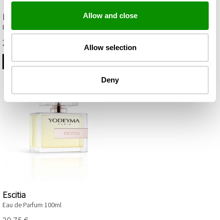
Allow and close
Delá
Dinara
Eau de Parfum 100ml
Eau de Parfum 100ml
29,75 €
35,85 €
Allow selection
PIRKT
VAIRĀK
Deny
Escitia
Eau de Parfum 100ml