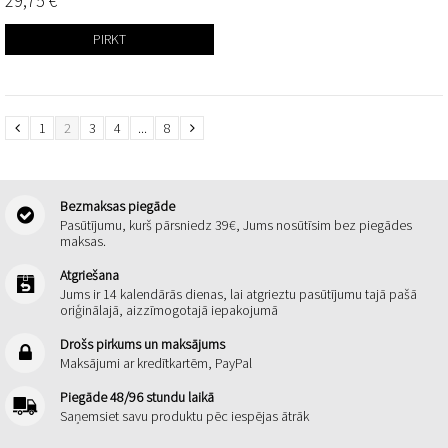
29,75 €
PIRKT
1
2
3
4
...
8
Bezmaksas piegāde
Pasūtījumu, kurš pārsniedz 39€, Jums nosūtīsim bez piegādes
maksas.
Atgriešana
Jums ir 14 kalendārās dienas, lai atgrieztu pasūtījumu tajā pašā
oriģinālajā, aizzīmogotajā iepakojumā
Drošs pirkums un maksājums
Maksājumi ar kredītkartēm, PayPal
Piegāde 48/96 stundu laikā
Saņemsiet savu produktu pēc iespējas ātrāk